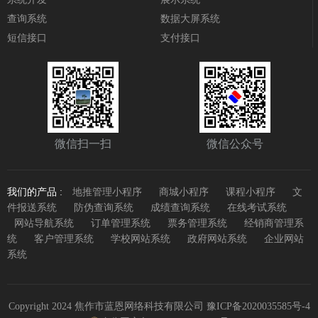
查询系统
数据大屏系统
短信接口
支付接口
微信扫一扫
微信公众号
我们的产品 :
地推管理小程序
商城小程序
课程小程序
文
件报送系统
防伪查询系统
成绩查询系统
在线考试系统
网站导航系统
订单管理系统
票务管理系统
经销商管理系
统
客户管理系统
学校网站系统
政府网站系统
企业网站
系统
Copyright 2024 焦作市蓝恩网络科技有限公司
豫ICP备2020035585号-4